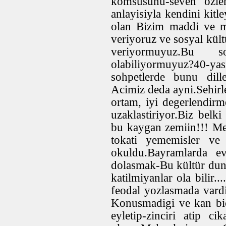
komsusunu-seven özle
anlayisiyla kendini kit
olan Bizim maddi ve m
veriyoruz ve sosyal kült
veriyormuyuz.Bu s
olabiliyormuyuz?40-yas
sohpetlerde bunu dil
Acimiz deda ayni.Sehirle
ortam, iyi degerlendirm
uzaklastiriyor.Biz belk
bu kaygan zemiin!!! Mer
tokati yememisler ve
okuldu.Bayramlarda e
dolasmak-Bu kültür dun
katilmiyanlar ola bilir.
feodal yozlasmada vard
Konusmadigi ve kan bi
eyletip-zinciri atip c