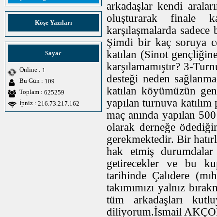
arkadaşlar kendi aralar
oluşturarak finale 
Köşe Yazıları
karşılaşmalarda sadece b
Şimdi bir kaç soruya 
katılan (Sinot gençliği
Sayac
karşılamamıştır? 3-Turn
Online :
1
desteği neden sağlanm
Bu Gün :
109
katılan köyümüzün genç
Toplam :
625259
yapılan turnuva katılım
İpniz :
216.73.217.162
maç anında yapılan 500 
olarak derneğe ödediğim
gerekmektedir. Bir hatır
hak etmiş durumdalar 
getirecekler ve bu ku
tarihinde Çalıdere (mı
takımımızı yalnız bıra
tüm arkadaşları kutlu
diliyorum.İsmail AKÇO