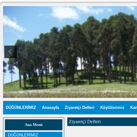
DÜĞÜNLERİMİZ
Anasayfa
Ziyaretçi Defteri
Köylülerimiz
Kan
Ziyaretçi Defteri
Ana Menü
DÜĞÜNLERİMİZ