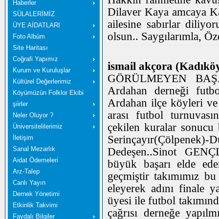
Haberler
Dilaver Kaya amcaya Kar
SÜLALERİMİZ
ailesine sabırlar diliy
ÜYE AİDATLARI
olsun.. Saygılarımla, 
Foto Albüm
Site Haritası
Coğrafi Yapımız
ismail akçora (Kadıköy
Kurum ve Kuruluşlar
GÖRÜLMEYEN BAŞARI 
Kültürel Değerlerimiz
Ardahan derneği futbo
Köyümüzün Folklor Ekibi
Ardahan ilçe köyleri ve
şiirler
arası futbol turnuvas
Neler Oluyor ?
çekilen kuralar sonucu b
Üniversitelilerimiz
Serinçayır(Çölpenek
İletişim
Sanal Mezarlık
Dedeşen..Sinot GENÇL
Aidat Ödemeleri
büyük başarı elde ede
Arz-Talep
geçmiştir takımımız b
Canlı Yayın
eleyerek adını finale y
Dernek Yönetimi
üyesi ile futbol takımın
Etkinlik Takvimi
çağrısı derneğe yapılm
Faydalı Bilgiler