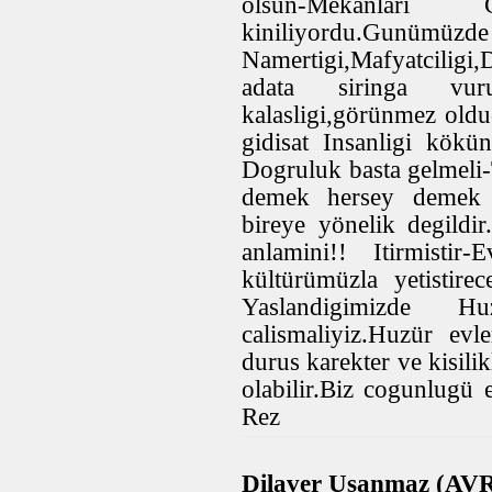
olsun-Mekanlari C
kiniliyordu.Gu
Namertigi,Mafyatciligi,
adata siringa vurur
kalasligi,görünmez oldu
gidisat Insanligi kökün
Dogruluk basta gelmeli-
demek hersey demek de
bireye yönelik degildi
anlamini!! Itirmistir
kültürümüzla yetistir
Yaslandigimizde H
calismaliyiz.Huzür evl
durus karekter ve kisili
olabilir.Biz cogunlugü 
Rez
Dilaver Usanmaz (AVR