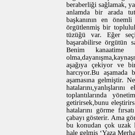
beraberliği sağlamak, y
anlamda bir arada tu
başkanının en önemli
örgütlenmiş bir toplul
tüzüğü var. Eğer seç
başarabilirse örgütün s
Benim kanaatime g
olma,dayanışma,kaynaşm
aşağıya çekiyor ve bi
harcıyor.Bu aşamada b
aşamasına gelmiştir. N
hatalarını,yanlışların
toplantılarında yöneti
getirirsek,bunu eleştir
hatalarını görme fırsat
çabayı gösterir. Ama gör
bu konudan çok uzak ka
hale gelmiş ‘Yaza Merha