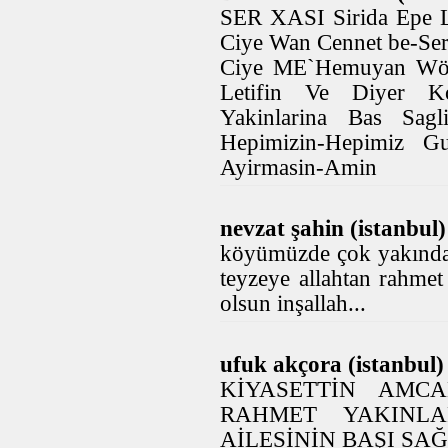
SER XASI Sirida Epe 
Ciye Wan Cennet be-Se
Ciye ME`Hemuyan Wöra
Letifin Ve Diyer Ko
Yakinlarina Bas Sagl
Hepimizin-Hepimiz Gu
Ayirmasin-Amin
nevzat şahin (istanbul)
köyümüzde çok yakında 
teyzeye allahtan rahmet
olsun inşallah...
ufuk akçora (istanbul)
KİYASETTİN AMC
RAHMET YAKINLA
AİLESİNİN BAŞI SA