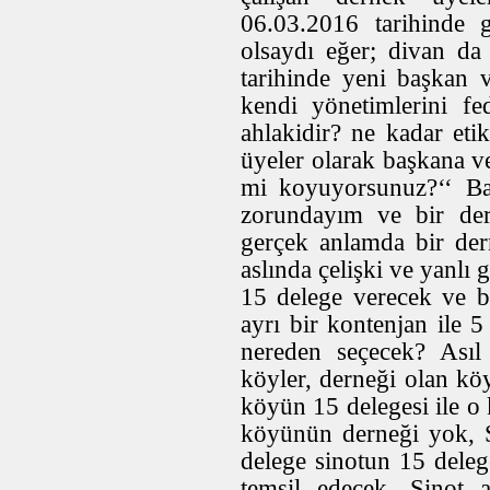
06.03.2016 tarihinde g
olsaydı eğer; divan da
tarihinde yeni başkan 
kendi yönetimlerini fe
ahlakidir? ne kadar eti
üyeler olarak başkana v
mi koyuyorsunuz?‘‘ B
zorundayım ve bir de
gerçek anlamda bir der
aslında çelişki ve yanlı
15 delege verecek ve b
ayrı bir kontenjan ile 
nereden seçecek? Asıl
köyler, derneği olan kö
köyün 15 delegesi ile o
köyünün derneği yok, 
delege sinotun 15 delege
temsil edecek. Sinot 