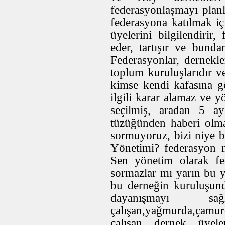
federasyonlaşmayı plan
federasyona katılmak iç
üyelerini bilgilendirir, 
eder, tartışır ve bund
Federasyonlar, dernekler
toplum kuruluşlarıdır ve
kimse kendi kafasına gö
ilgili karar alamaz ve
seçilmiş, aradan 5 a
tüzüğünden haberi olma
sormuyoruz, bizi niye 
Yönetimi? federasyon n
Sen yönetim olarak f
sormazlar mı yarın bu 
bu derneğin kuruluşun
dayanışmayı sa
çalışan,yağmurda,çamu
çalışan dernek üyel