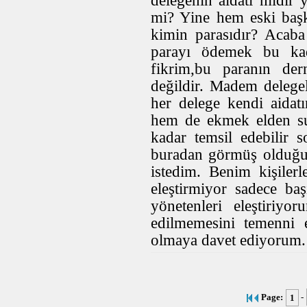
delegenin aidatı mıdır
mi? Yine hem eski baş
kimin parasıdır? Acaba
parayı ödemek bu kada
fikrim,bu paranın der
değildir. Madem delege
her delege kendi aidat
hem de ekmek elden su
kadar temsil edebilir 
buradan görmüş olduğum 
istedim. Benim kişiler
eleştirmiyor sadece ba
yönetenleri eleştiriyo
edilmemesini temenni 
olmaya davet ediyorum.
-
Page:
1