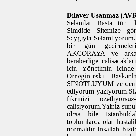
Dilaver Usanmaz (AVR
Selamlar Basta tüm 
Simdide Sitemize gön
Saygiyla Selamliyorum.K
bir gün gecirmeleri
AKCORAYA ve arkadas
beraberlige calisacaklar
icin Yönetimin icinde
Örnegin-eski Baskanl
SINOTLUYUM ve derneg
ediyorum-yaziyorum.Siz
fikrinizi özetliyo
calisiyorum.Yalniz sunu
olrsa bile Istanbul
toplumlarda olan hastali
normaldir-Insallah biz