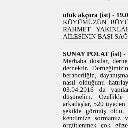
ufuk akçora (ist) - 19.
KÖYÜMÜZÜN BÜYÜ
RAHMET YAKINLA
AİLESİNİN BAŞI SA
SUNAY POLAT (ist) - 
Merhaba dostlar, dern
dernektir. Derneğimizin
beraberliğin, dayanışma
nasıl olduğunu hatırl
03.04.2016 da yapılan
düşünelim. Özellikle 
arkadaşlar, 520 üyeden 
şekilde görmüş oldu.
kendimize sormamız v
örgütlenmek çok güzel