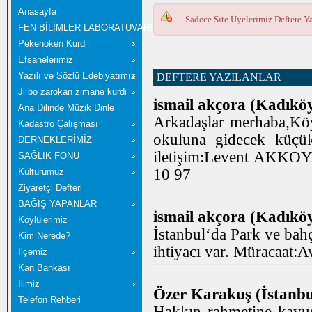
Anasayfa
Sadece Site Üyelerimiz Deftere Ya
FEN BİLİMLER LABORATUVARI
Pekenoken Kurdi
Efsanelerimiz
Yazılı ve Sözlü Edebiyatımız
DEFTERE YAZILANLAR
Ji bo zarokan zimane kurdi
ismail akçora (Kadıköy
Ana Dilinde Müzik Dinle
Arkadaşlar merhaba,Köy
Kadastro Çalışması
okuluna gidecek küçük 
DERNEKLERİMİZ
iletişim:Levent AKKO
SAĞLIK FONU
10 97
Kültürümüz
Ziyaretçi Defteri
BAĞIŞ YAPANLAR
ismail akçora (Kadıköy
Köylülerimiz
İstanbul‘da Park ve bahç
Kim Nerede?
ihtiyacı var. Müracaat:
İlçemiz
Kan Bankası
İlimiz
Özer Karakuş (İstanbul
Telefon Rehberi
Hakkın rahmetine kavu