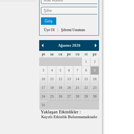
Üye Ol
|
Şifremi Unuttum
Ağustos 2026
pt
sa
ca
pe
cu
ct
pz
1
2
3
4
5
6
7
8
9
10
11
12
13
14
15
16
17
18
19
20
21
22
23
24
25
26
27
28
29
30
31
Yaklaşan Etkinlikler :
Kayıtlı Etkinlik Bulunmamaktadır