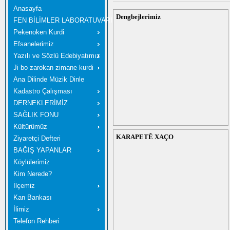
Anasayfa
Dengbejlerimiz
FEN BİLİMLER LABORATUVARI
Pekenoken Kurdi
Efsanelerimiz
Yazılı ve Sözlü Edebiyatımız
Ji bo zarokan zimane kurdi
Ana Dilinde Müzik Dinle
Kadastro Çalışması
DERNEKLERİMİZ
SAĞLIK FONU
Kültürümüz
KARAPETÊ XAÇO
Ziyaretçi Defteri
BAĞIŞ YAPANLAR
Köylülerimiz
Kim Nerede?
İlçemiz
Kan Bankası
İlimiz
Telefon Rehberi