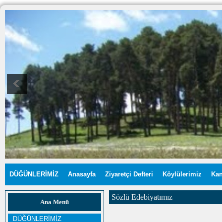
DÜĞÜNLERİMİZ
Anasayfa
Ziyaretçi Defteri
Köylülerimiz
Kan
Sözlü Edebiyatımız
Ana Menü
DÜĞÜNLERİMİZ