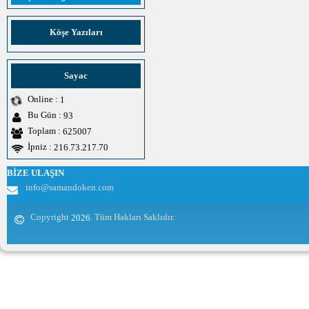
Köşe Yazıları
Sayac
Online :
1
Bu Gün :
93
Toplam :
625007
İpniz :
216.73.217.70
BİZE ULAŞIN
info@samandoken.com
Copyright
. Tüm Hakları Saklıdır.
2026