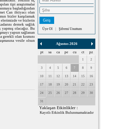
amaktadır. Tekinin üç
lan tipi araştırmalar
lanmaya başladığından
met Can ihtiyacı olan
mın bizler karşılamak
lerimizde ve bizlerin
kadarını dernek sağlık
iş yapmış olacağız. Bu
Üye Ol
|
Şifremi Unuttum
ışmayı yapsın sağlanan
da gerekli olan kısmını
nuşmasına vesile olsun
Ağustos 2026
pt
sa
ca
pe
cu
ct
pz
1
2
3
4
5
6
7
8
9
10
11
12
13
14
15
16
17
18
19
20
21
22
23
24
25
26
27
28
29
30
31
Yaklaşan Etkinlikler :
Kayıtlı Etkinlik Bulunmamaktadır