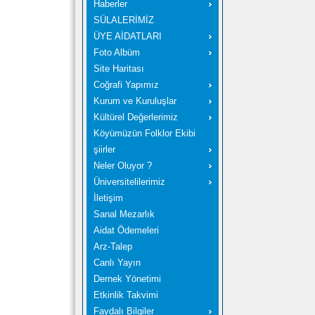
Haberler
SÜLALERİMİZ
ÜYE AİDATLARI
Foto Albüm
Site Haritası
Coğrafi Yapımız
Kurum ve Kuruluşlar
Kültürel Değerlerimiz
Köyümüzün Folklor Ekibi
şiirler
Neler Oluyor ?
Üniversitelilerimiz
İletişim
Sanal Mezarlık
Aidat Ödemeleri
Arz-Talep
Canlı Yayın
Dernek Yönetimi
Etkinlik Takvimi
Faydalı Bilgiler