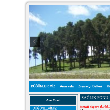
DÜĞÜNLERİMİZ
Anasayfa
Ziyaretçi Defteri
K
SAĞLIK FONU
Ana Menü
(kadıkö
ismail akçora
DÜĞÜNLERİMİZ