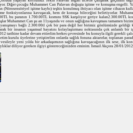
Çorluda yaşayan köylümüz Tekin Palavan asgari ücretle çalışarak geçimini sağl
yor. Diğer çocuğu Muhammet Can Palavan doğuşta işitme ve konuşma engelli. Yapı
(Nörosensöriyel işitme kaybı) teşhis konulmuş ihtiyacı olan işitme cihazın kul
itme fonksiyonlarına kavuşacak, hem de konuşa bileceğini belirtiyorlar. Muham
.00TL bu paranın 1.700.00TL kısmını SSK karşılıyor geriye kalan2.300.00TL kıs
şlar Muhammet Can şu an 11yaşında ve onun sağlığına kavuşması tamamen bizim e
ayanışmayı bağlı 2.300.00tl çok bir para değil her birimiz gönlümüzde geldiği 
rak bir insanın yaşamsal hayatını kolaylaştırması noktasında çok anlamlı bir 
012 tarihine kadar devam ettirelim herkes çevresinde bu konuyla ilgili gerekli çal
tim kurulu üyelerine yetiştirelim onlarda sağlık fonuna aktarırlar, toplanan para
 vesileyle yeni yılda bir arkadaşımızın sağlığına kavuşacağının ilk sese, ilk ko
ylıklar diliyor gereken ilgiyi göstereceğinizden eminim. İsmail Akçora 28/01/2012