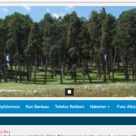
öylülerimiz
Kan Bankası
Telefon Rehberi
Haberler
Foto Alb
y-İst.)