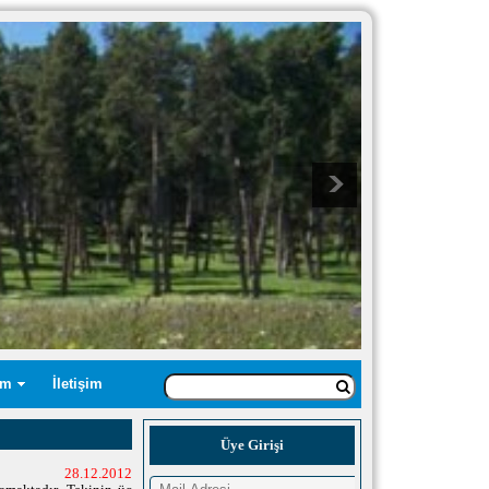
üm
İletişim
Üye Girişi
28.12.2012