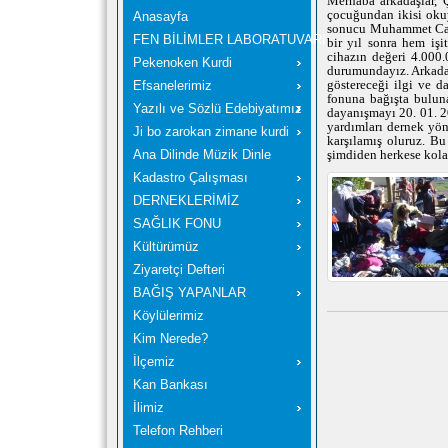
Merhaba arkadaşlar, 
çocuğundan ikisi oku
Anasayfa
sonucu Muhammet Can 
FEN BİLİMLER LABORATUVARI
bir yıl sonra hem iş
cihazın değeri 4.000
Pekenoken Kurdi
durumundayız. Arkada
göstereceği ilgi ve d
Efsanelerimiz
fonuna bağışta buluna
Yazılı ve Sözlü Edebiyatımız
dayanışmayı 20. 01. 2
yardımları dernek yöne
Ji bo zarokan zimane kurdi
karşılamış oluruz. Bu
Ana Dilinde Müzik Dinle
şimdiden herkese kola
Kadastro Çalışması
DERNEKLERİMİZ
SAĞLIK FONU
Kültürümüz
Ziyaretçi Defteri
BAĞIŞ YAPANLAR
Köylülerimiz
Kim Nerede?
İlçemiz
Kan Bankası
İlimiz
Telefon Rehberi