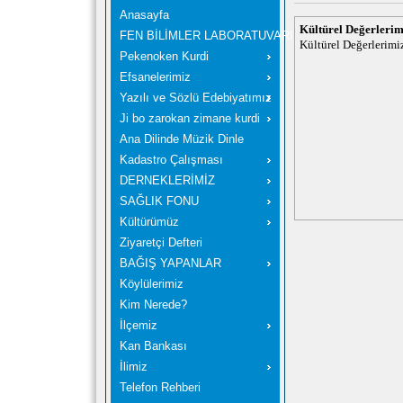
Anasayfa
Kültürel Değerlerim
FEN BİLİMLER LABORATUVARI
Kültürel Değerlerimi
Pekenoken Kurdi
Efsanelerimiz
Yazılı ve Sözlü Edebiyatımız
Ji bo zarokan zimane kurdi
Ana Dilinde Müzik Dinle
Kadastro Çalışması
DERNEKLERİMİZ
SAĞLIK FONU
Kültürümüz
Ziyaretçi Defteri
BAĞIŞ YAPANLAR
Köylülerimiz
Kim Nerede?
İlçemiz
Kan Bankası
İlimiz
Telefon Rehberi