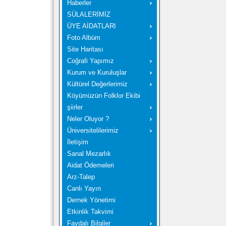
Haberler
SÜLALERİMİZ
ÜYE AİDATLARI
Foto Albüm
Site Haritası
Coğrafi Yapımız
Kurum ve Kuruluşlar
Kültürel Değerlerimiz
Köyümüzün Folklor Ekibi
şiirler
Neler Oluyor ?
Üniversitelilerimiz
İletişim
Sanal Mezarlık
Aidat Ödemeleri
Arz-Talep
Canlı Yayın
Dernek Yönetimi
Etkinlik Takvimi
Faydalı Bilgiler