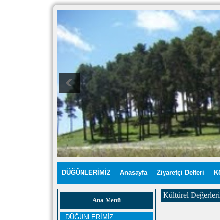
DÜĞÜNLERİMİZ
Anasayfa
Ziyaretçi Defteri
K
Kültürel Değerler
Ana Menü
DÜĞÜNLERİMİZ