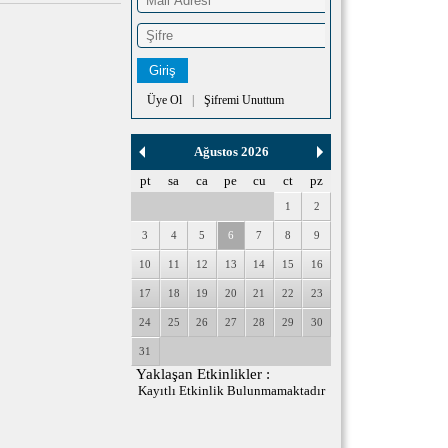
Üye Ol
|
Şifremi Unuttum
Ağustos 2026
pt
sa
ca
pe
cu
ct
pz
1
2
3
4
5
6
7
8
9
10
11
12
13
14
15
16
17
18
19
20
21
22
23
24
25
26
27
28
29
30
31
Yaklaşan Etkinlikler :
Kayıtlı Etkinlik Bulunmamaktadır