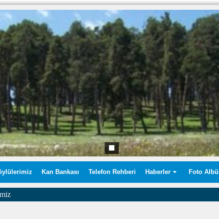
öylülerimiz
Kan Bankası
Telefon Rehberi
Haberler
Foto Alb
imiz