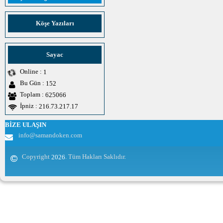
Köşe Yazıları
Sayac
Online :
1
Bu Gün :
152
Toplam :
625066
İpniz :
216.73.217.17
BİZE ULAŞIN
info@samandoken.com
Copyright
. Tüm Hakları Saklıdır.
2026