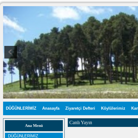
DÜĞÜNLERİMİZ
Anasayfa
Ziyaretçi Defteri
Köylülerimiz
Kan
Canlı Yayın
Ana Menü
DÜĞÜNLERİMİZ