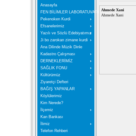
Anasayfa
Ahmede Xani
FEN BİLİMLER LABORATUVARI
Ahmede Xani
Pekenoken Kurdi
Efsanelerimiz
Yazılı ve Sözlü Edebiyatımız
Ji bo zarokan zimane kurdi
Ana Dilinde Müzik Dinle
Kadastro Çalışması
DERNEKLERİMİZ
SAĞLIK FONU
Kültürümüz
Ziyaretçi Defteri
BAĞIŞ YAPANLAR
Köylülerimiz
Kim Nerede?
İlçemiz
Kan Bankası
İlimiz
Telefon Rehberi