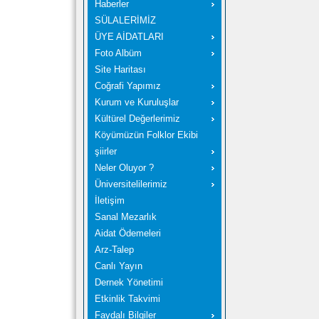
Haberler
SÜLALERİMİZ
ÜYE AİDATLARI
Foto Albüm
Site Haritası
Coğrafi Yapımız
Kurum ve Kuruluşlar
Kültürel Değerlerimiz
Köyümüzün Folklor Ekibi
şiirler
Neler Oluyor ?
Üniversitelilerimiz
İletişim
Sanal Mezarlık
Aidat Ödemeleri
Arz-Talep
Canlı Yayın
Dernek Yönetimi
Etkinlik Takvimi
Faydalı Bilgiler