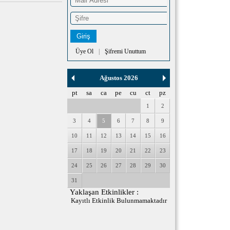
Üye Ol
|
Şifremi Unuttum
Ağustos 2026
pt
sa
ca
pe
cu
ct
pz
1
2
3
4
5
6
7
8
9
10
11
12
13
14
15
16
17
18
19
20
21
22
23
24
25
26
27
28
29
30
31
Yaklaşan Etkinlikler :
Kayıtlı Etkinlik Bulunmamaktadır