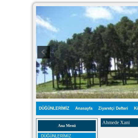
DÜĞÜNLERİMİZ
Anasayfa
Ziyaretçi Defteri
K
Ahmede Xani
Ana Menü
DÜĞÜNLERİMİZ